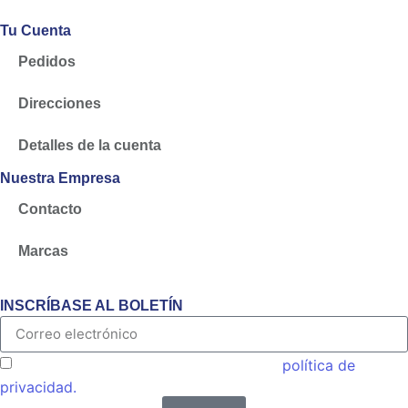
Tu Cuenta
Pedidos
Direcciones
Detalles de la cuenta
Nuestra Empresa
Contacto
Marcas
INSCRÍBASE AL BOLETÍN
Acepto las condiciones generales y la
política de
privacidad.