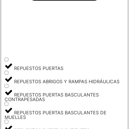
REPUESTOS PUERTAS
REPUESTOS ABRIGOS Y RAMPAS HIDRÁULICAS
REPUESTOS PUERTAS BASCULANTES
CONTRAPESADAS
REPUESTOS PUERTAS BASCULANTES DE
MUELLES