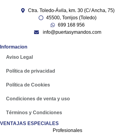
Ctra. Toledo-Ávila, km. 30 (C/ Ancha, 75)
45500, Torrijos (Toledo)
699 168 956
info@puertasymandos.com
Informacion
Aviso Legal
Política de privacidad
Política de Cookies
Condiciones de venta y uso
Términos y Condiciones
VENTAJAS ESPECIALES
Profesionales