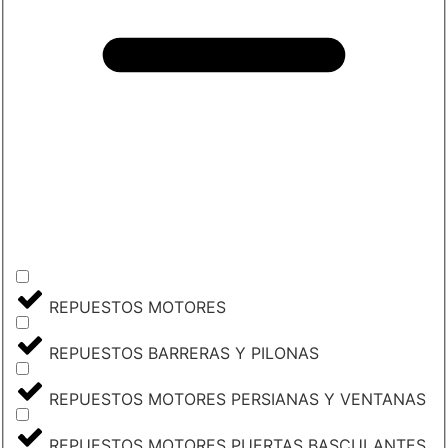
REPUESTOS MOTORES
REPUESTOS BARRERAS Y PILONAS
REPUESTOS MOTORES PERSIANAS Y VENTANAS
REPUESTOS MOTORES PUERTAS BASCULANTES