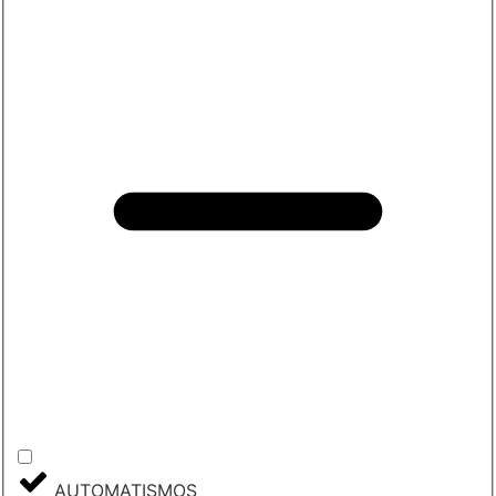
AUTOMATISMOS