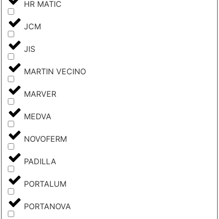
HR MATIC
JCM
JIS
MARTIN VECINO
MARVER
MEDVA
NOVOFERM
PADILLA
PORTALUM
PORTANOVA