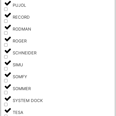
PUJOL
RECORD
RODMAN
ROGER
SCHNEIDER
SIMU
SOMFY
SOMMER
SYSTEM DOCK
TESA