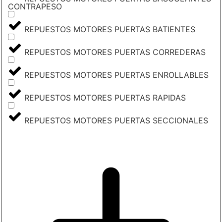
CONTRAPESO
REPUESTOS MOTORES PUERTAS BATIENTES
REPUESTOS MOTORES PUERTAS CORREDERAS
REPUESTOS MOTORES PUERTAS ENROLLABLES
REPUESTOS MOTORES PUERTAS RAPIDAS
REPUESTOS MOTORES PUERTAS SECCIONALES