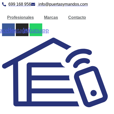
Ir
699 168 956
info@puertasymandos.com
al
contenido
Profesionales
Marcas
Contacto
acebook
Instagram
Whatsapp