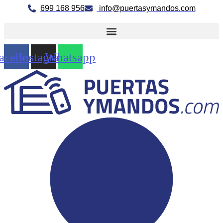
Ir
699 168 956
info@puertasymandos.com
al
contenido
acebook
Instagram
Whatsapp