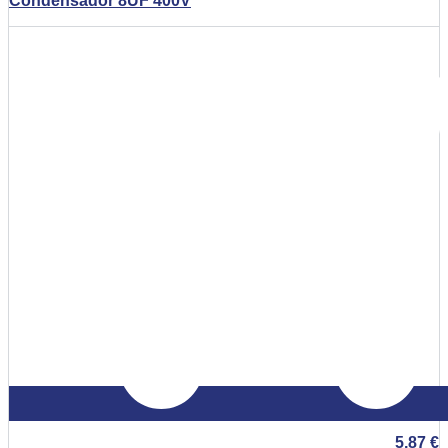
Condensador 8UF 400V
5,87
€