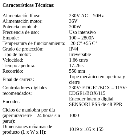
Características Técnicas:
Alimentación línea:
230V AC – 50Hz
Alimentación motor:
36V
Potencia nominal:
200W
Frecuencia de uso:
Uso intensivo
Empuje:
100 – 2800N
Temperatura de funcionamiento:
-20 C° +55 C°
Grado de protección:
IP44
Tipo de motor:
Irreversible
Velocidad:
1,66 cm/s
Tiempo apertura:
17-26 s
Recorrido:
550 mm
Tope mecánico en apertura y
Final de carrera:
cierre
Controladores digitales
230V: EDGE1/BOX – 115V:
recomendados:
EDGE1/BOX/115
Encoder interno digital
Encoder:
SENSORLESS de 48 PPR
Ciclos de maniobra por dìa
(apertura/cierre – 24 horas sin
1000
parar):
Dimensiones máximas de
1019 x 105 x 155
producto (L x W x H):