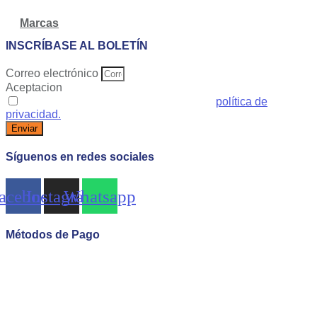
Marcas
INSCRÍBASE AL BOLETÍN
Correo electrónico
Aceptacion
Acepto las condiciones generales y la
política de
privacidad.
Enviar
Síguenos en redes sociales
acebook
Instagram
Whatsapp
Métodos de Pago