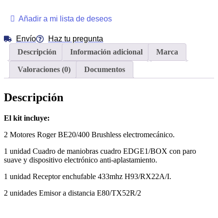
ROGER
BE20/400
Añadir a mi lista de deseos
Brushless
para
Envío
Haz tu pregunta
hojas
Descripción
Información adicional
Marca
de
hasta
Valoraciones (0)
Documentos
4m
cantidad
Descripción
El kit incluye:
2 Motores Roger BE20/400 Brushless electromecánico.
1 unidad Cuadro de maniobras cuadro EDGE1/BOX con paro
suave y dispositivo electrónico anti-aplastamiento.
1 unidad Receptor enchufable 433mhz H93/RX22A/I.
2 unidades Emisor a distancia E80/TX52R/2