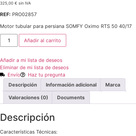
325,00
€
sin IVA
REF:
PRO02857
Motor tubular para persiana SOMFY Oximo RTS 50 40/17
Motor
Añadir al carrito
tubular
SOMFY
Oximo
RTS
Añadir a mi lista de deseos
50
40/17
Eliminar de mi lista de deseos
cantidad
Envío
Haz tu pregunta
Descripción
Información adicional
Marca
Valoraciones (0)
Documents
Descripción
Características Técnicas: