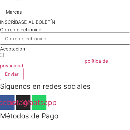
Marcas
INSCRÍBASE AL BOLETÍN
Correo electrónico
Aceptacion
Acepto las condiciones generales y la
política de
privacidad.
Enviar
Síguenos en redes sociales
cebook
Instagram
Whatsapp
Métodos de Pago