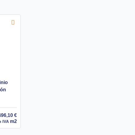
inio
ñón
496,10
€
m2
n IVA