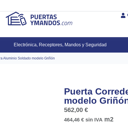
Electrónica, Receptores, Mandos y Seguridad
ra Aluminio Soldado modelo Griñón
Puerta Corred
modelo Griñó
562,00
€
m2
464,46
€
sin IVA