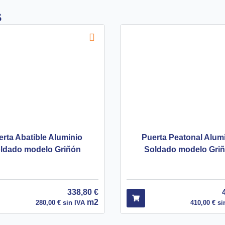
s
erta Abatible Aluminio
Puerta Peatonal Alum
ldado modelo Griñón
Soldado modelo Gri
338,80
€
m2
280,00
€
sin IVA
410,00
€
si