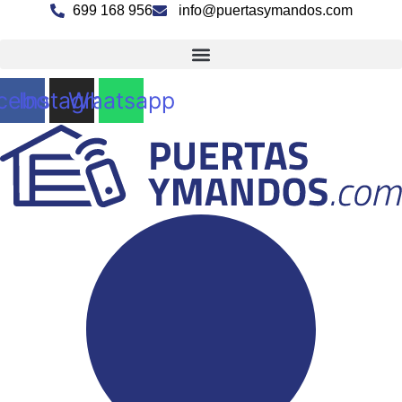
Ir
699 168 956
info@puertasymandos.com
al
contenido
cebook
Instagram
Whatsapp