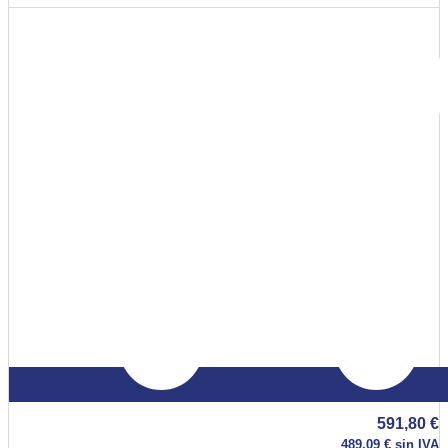
591,80
€
489,09
€
sin IVA