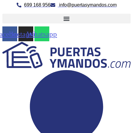
Ir
699 168 956
info@puertasymandos.com
al
contenido
acebook
Instagram
Whatsapp