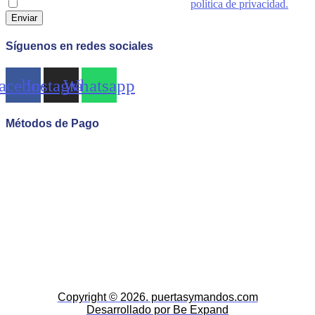
Acepto las condiciones generales y la
política de privacidad.
Enviar
Síguenos en redes sociales
acebook
Instagram
Whatsapp
Métodos de Pago
Copyright © 2026. puertasymandos.com
Desarrollado por Be Expand