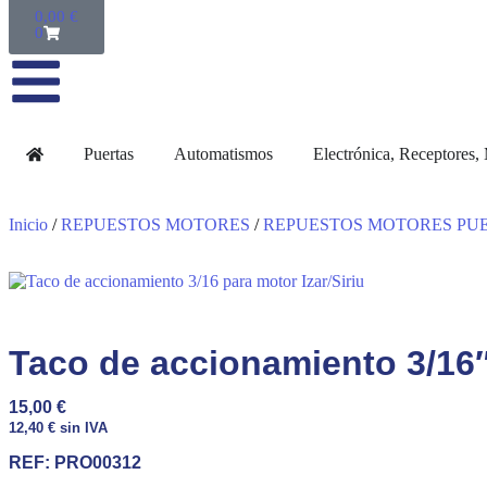
0,00
€
0
Puertas
Automatismos
Electrónica, Receptores
Inicio
/
REPUESTOS MOTORES
/
REPUESTOS MOTORES PU
Taco de accionamiento 3/16″ 
15,00
€
12,40
€
sin IVA
REF:
PRO00312