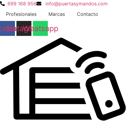
Ir
699 168 956
info@puertasymandos.com
al
Profesionales
Marcas
Contacto
contenido
cebook
Instagram
Whatsapp