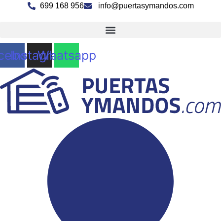
Ir
699 168 956
info@puertasymandos.com
al
contenido
cebook
Instagram
Whatsapp