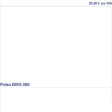
25,00
€
sin IVA
Polea BR/S 080