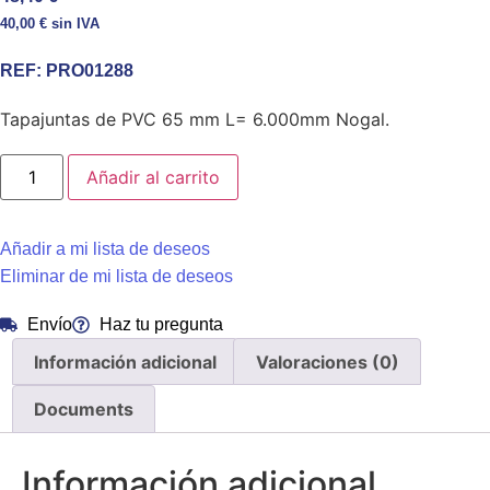
40,00
€
sin IVA
REF:
PRO01288
Tapajuntas de PVC 65 mm L= 6.000mm Nogal.
Tapajuntas
Añadir al carrito
de
PVC
65
mm
L=
Añadir a mi lista de deseos
6.000mm
Eliminar de mi lista de deseos
Nogal
cantidad
Envío
Haz tu pregunta
Información adicional
Valoraciones (0)
Documents
Información adicional