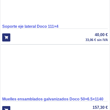
Soporte eje lateral Doco 111×4
40,00
€
33,06
€
sin IVA
Muelles ensamblados galvanizados Doco 50×6.5×1140
157,30
€