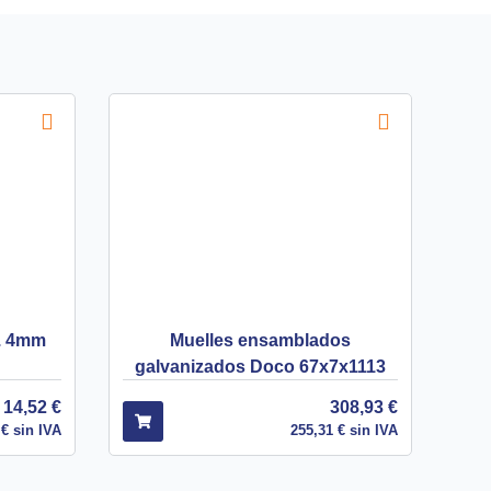
d. 4mm
Muelles ensamblados
galvanizados Doco 67x7x1113
14,52
€
308,93
€
0
€
sin IVA
255,31
€
sin IVA