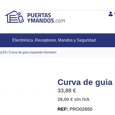
Electrónica, Receptores, Mandos y Seguridad
ALES
/ Curva de guia izquierda Hormann
Curva de guia
33,88
€
28,00
€
sin IVA
REF:
PRO02650