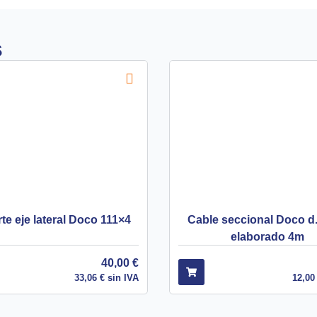
s
te eje lateral Doco 111×4
Cable seccional Doco 
elaborado 4m
40,00
€
33,06
€
sin IVA
12,0