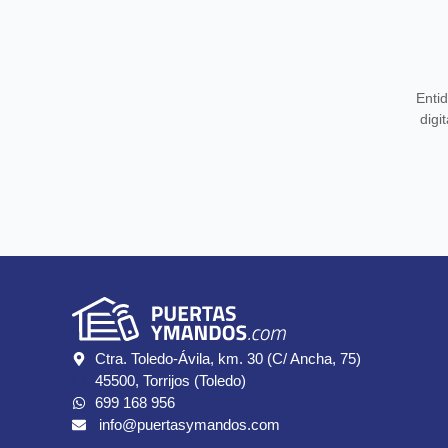
Entid
digi
Ctra. Toledo-Ávila, km. 30 (C/ Ancha, 75)
45500, Torrijos (Toledo)
699 168 956
info@puertasymandos.com