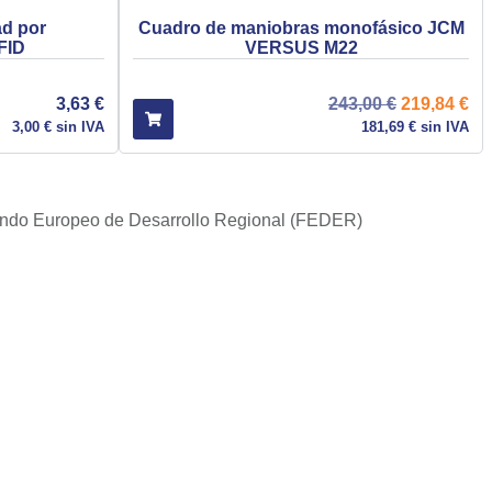
ad por
Cuadro de maniobras monofásico JCM
FID
VERSUS M22
3,63
€
243,00
€
219,84
€
3,00
€
sin IVA
181,69
€
sin IVA
l Fondo Europeo de Desarrollo Regional (FEDER)