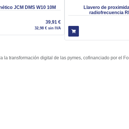
nético JCM DMS W10 10M
Llavero de proximid
radiofrecuencia R
39,91
€
32,98
€
sin IVA
ra la transformación digital de las pymes, cofinanciado por e