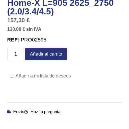
Home-X L=905 2625_2750
(2.0/3.4/4.5)
157,30
€
130,00
€
sin IVA
REF:
PRO02595
Añadir al carrito
Añadir a mi lista de deseos
Envío
Haz tu pregunta