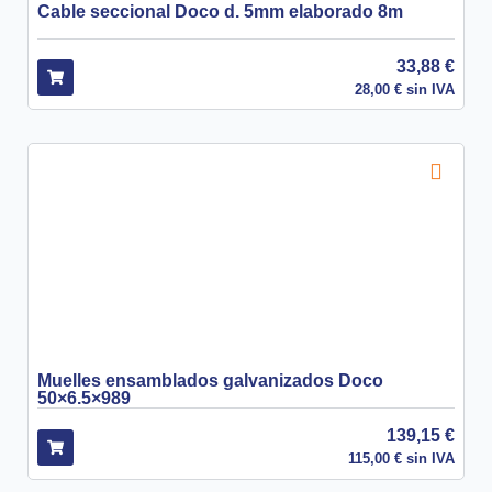
Cable seccional Doco d. 5mm elaborado 8m
33,88
€
28,00
€
sin IVA
Muelles ensamblados galvanizados Doco
50×6.5×989
139,15
€
115,00
€
sin IVA