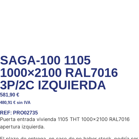
SAGA-100 1105
1000×2100 RAL7016
3P/2C IZQUIERDA
581,90
€
480,91
€
sin IVA
REF:
PRO02735
Puerta entrada vivienda 1105 THT 1000×2100 RAL7016
apertura izquierda.
El plazo de entrega, en caso de no haber stock, podría ser